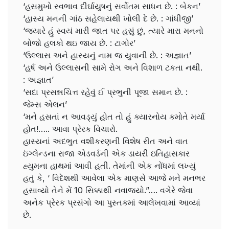
‘હસમુખો સ્વભાવ દીર્ઘાયુષનું સર્વોતમ સાધન છે. : બેકન’
‘હાસ્ય મનની ગાંઠ સહેલાયથી ખોલી દે છે. : ગાંધીજી’
‘જ્યારે હું સ્વયં મારી જાત પર હસું છું, ત્યારે મારા મનનો
બોજો હલકો થઇ જાય છે. : ટાગોર’
‘ઉલ્લાસ અને હાસ્યનું નામ જ યુવાની છે. : અજ્ઞાત’
‘હર્ષ અને ઉલ્લાસની સામે રોગ અને વિશાળ ટકતા નથી.
: અજ્ઞાત’
‘સદા પ્રસન્નચિત્ત રહેવું ઈ પ્રભુની પૂજા સમાન છે. :
જેમ્સ એલન’
‘મને હસતાં ન આવડ્યું હોત તો હું ક્યારનોય કમોતે મર્યા
હોત!….. આવા પ્રેરક વિચારો.
હાસ્યનાં અદભુત વશીકરણની વિશેષ રીત અને વાત
ઇંગ્લેન્ડના રાજા એડવર્ડની એક ડાયરી ઇતિહાસકાર
હ્યુમના હાથમાં આવી હતી. તેમાંની એક નોંધમાં લખ્યું
હતું કે, ‘ વિદેશથી આવેલા એક માણસે આજે મને મનભર
હસાવ્યો તેને મેં 10 સિક્કાથી નવાજ્યો.”…. વગેરે જેવા
અનેક પ્રેરક પ્રસંગો આ પુસ્તકમાં આલેખવામાં આવ્યાં
છે.