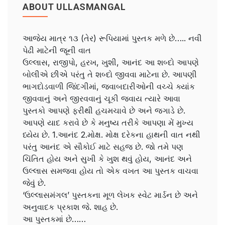
ABOUT ULLASMANGAL
આજેય માત્ર ૧૩ (તેર) રૂપિયામાં પુસ્તક મળે છે….. નવી
પેઢી માટેની જૂની વાત
ઉલ્લાસ, રાજીપો, હરખ, ખુશી, આનંદ આ શબ્દો આપણે
બોલીએ છીએ પરંતુ તે શબ્દો જીવવા માટેના છે. આપણી
ભાગદોડવાળી જિંદગીમાં, જવાબદારીઓની વચ્ચે ક્યાંક
જીવવાનું અને જીરવવાનું ચૂકી જવાય ત્યારે આવા
પુસ્તકો આપણે ફરીથી હચમચાવે છે અને જગાડે છે.
આપણે યાદ કરાવે છે કે મનુષ્ય તરીકે આપણા મેં મુખ્ય
ધ્યેય છે. 1.આનંદ 2.મોક્ષ. મોક્ષ દરેકના હાથની વાત નથી
પરંતુ આનંદ એ સૌકોઈ માટે સહજ છે. જો તમે પણ
ચિંતિત હોય અને સુખી કે ખુશ થવું હોય, આનંદ અને
ઉલ્લાસ સમજવા હોય તો એક વખત આ પુસ્તક વાચવા
જેવું છે.
‘ઉલ્લાસમંગલ’ પુસ્તકના મૂળ લેખક સ્વેટ માર્ડન છે અને
અનુવાદક પ્રકાશ જે. શાહ છે.
આ પુસ્તકમાં છે……