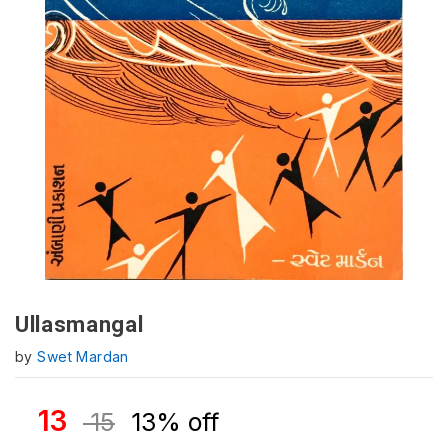
Ullasmangal
by
Swet Mardan
13
15
13% off