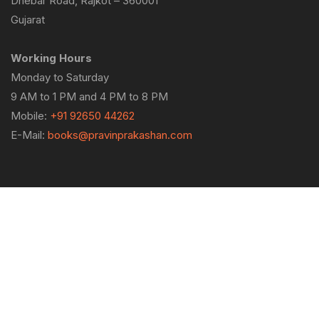
Dhebar Road, Rajkot – 360001
Gujarat
Working Hours
Monday to Saturday
9 AM to 1 PM and 4 PM to 8 PM
Mobile:
+91 92650 44262
E-Mail:
books@pravinprakashan.com