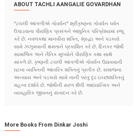
ABOUT TACHLI AANGALIE GOVARDHAN
“ટચલી આંગળીએ ગોવર્ધન” શ્રીકૃષ્ણના ગોવર્ધન પર્વત
ઉપાડવાના પૌરાણિક પ્રસંગને આધુનિક પરિપ્રેક્ષ્યમાં રજૂ
કરે છે. નવલકથા માનવીય શક્તિ, શ્રદ્ધા અને પડકારો
સામે ઝઝૂમવાની ક્ષમતાને પ્રકાશિત કરે છે. દિનકર જોષી
સામાજિક અને નૈતિક મૂલ્યોને પૌરાણિક કથા સાથે
સાંકળે છે. કૃષ્ણની ટચલી આંગળીએ ગોવર્ધન ઉઠાવવાની
ઘટના વ્યક્તિની આંતરિક શક્તિનું પ્રતીક છે. સમાજના
અન્યાય અને પડકારો સામે નાની પરંતુ દૃઢ ઇચ્છાશક્તિનું
મહત્ત્વ દર્શાવે છે. જોષીની સરળ શૈલી આધ્યાત્મિક અને
વ્યવહારિક જીવનનું સંનાદન કરે છે.
More Books From Dinkar Joshi