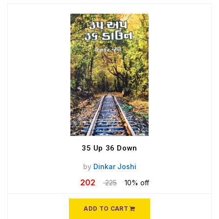
35 Up 36 Down
by
Dinkar Joshi
202
225
10% off
ADD TO CART