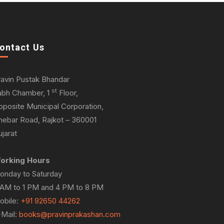
ontact Us
ravin Pustak Bhandar
st
abh Chamber, 1
Floor,
pposite Municipal Corporation,
hebar Road, Rajkot – 360001
jarat
orking Hours
onday to Saturday
 AM to 1 PM and 4 PM to 8 PM
obile:
+91 92650 44262
-Mail:
books@pravinprakashan.com