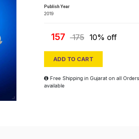
Publish Year
2019
157
175
10% off
ADD TO CART
Free Shipping in Gujarat on all Order
available