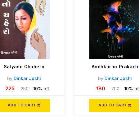
Satyano Chahero
Andhkarno Prakash
by
Dinkar Joshi
by
Dinkar Joshi
225
180
250
10% off
200
10% of
ADD TO CART
ADD TO CART