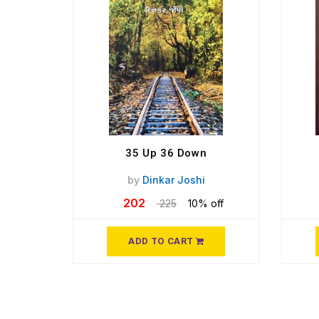
35 Up 36 Down
by
Dinkar Joshi
202
225
10% off
ADD TO CART