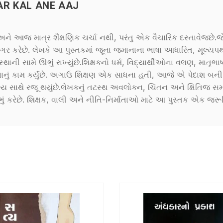
R KAL ANE AAJ
લ અને આજ માત્ર શૈક્ષણિક ચર્ચા નથી, પરંતુ એક વૈચારિક દસ્તાવેજ
દ ઉજાગર કરેછે. લેખકે આ પુસ્તકમાં જૂના જમાનાના ભાષા આધારિત, મૂલ
સ્થાની સામે ઊભું રાખ્યુંછે.શિક્ષકનો ધર્મ, વિદ્યાર્થીઓના વલણ, માતૃભ
વવાનું કામ કર્યુંછે. અગાઉ શિક્ષણ એક સાધના હતી, આજે એ પેદાશ બની ગઈ
ય સાથે રજૂ થયુંછે.લેખકનું તટસ્થ અવલોકન, ચિંતન અને ક્ષિતિજ સમ
ભું કરેછે. શિક્ષક, વાલી અને નીતિ-નિર્માતાઓ માટે આ પુસ્તક એક જ