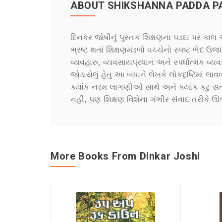
ABOUT SHIKSHANNA PADDA PA
દિનકર જોષીનું પુસ્તક શિક્ષણના પડદા પર કા
ભ્રષ્ટ થતાં શિક્ષણમંડળો વચ્ચેનો સ્પષ્ટ ભે
વ્યવહારુ, વ્યવસાયપ્રધાન અને સ્પર્ધાત્મક વ્યવ
જોડાયેલું હેતુ આ બધાને લેખકે લોકદૃષ્ટિમાં લા
ક્યાંક નરમ લાગણીઓ સાથે અને ક્યાંક કટુ સત્
નહીં, પણ શિક્ષણ વિશેના ગંભીર સંવાદ તરીકે ઊ
More Books From Dinkar Joshi