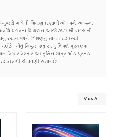
છે.જે ગુજરી ગયેલી શિક્ષણપ્રણાલીઓ અને આજના
્યપથાવલિ ધરાવતા શિક્ષણને આજે ઝડપથી બદલાતી
ાષાનું સ્થાન અને શિક્ષણનું માનવ ઘડતરથી
છે. એવું નિષ્ઠુર પણ સાચું વિમર્શ પુસ્તકમાં
ાન વિચારવિસ્તાર આ કૃતિને માત્ર એક પુસ્તક
રૂરિયાતરૂપી ચેતાવણી સમાનછે.
View All