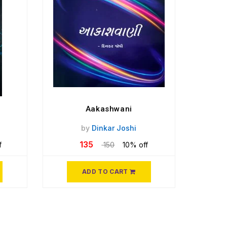
Aakashwani
by
Dinkar Joshi
135
f
150
10% off
ADD TO CART