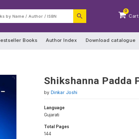
0
Cart
estseller Books
Author Index
Download catalogue
Shikshanna Padda P
by
Dinkar Joshi
Language
Gujarati
Total Pages
144