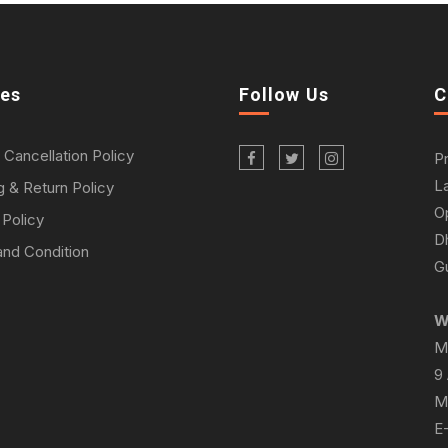
ies
Follow Us
C
 Cancellation Policy
P
L
g & Return Policy
O
 Policy
D
nd Condition
Gu
W
M
9
M
E