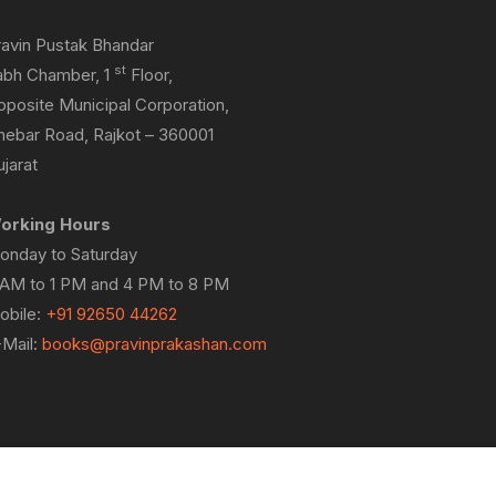
ravin Pustak Bhandar
st
abh Chamber, 1
Floor,
pposite Municipal Corporation,
hebar Road, Rajkot – 360001
jarat
orking Hours
onday to Saturday
 AM to 1 PM and 4 PM to 8 PM
obile:
+91 92650 44262
-Mail:
books@pravinprakashan.com