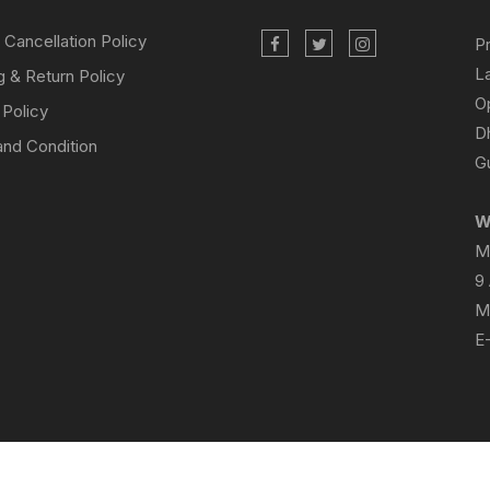
 Cancellation Policy
P
L
g & Return Policy
O
 Policy
D
nd Condition
Gu
W
M
9
M
E