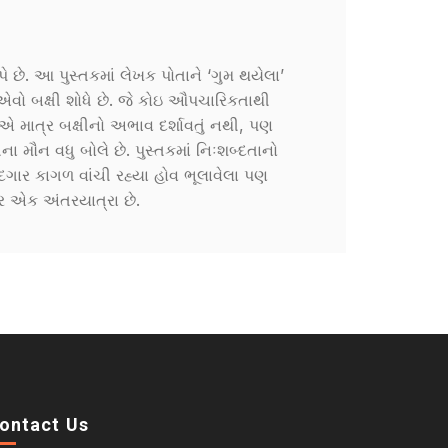
પે છે. આ પુસ્તકમાં લેખક પોતાને ‘ગુમ થયેલા’
ક એવો બક્ષી શોધે છે. જે કોઇ ઔપચારિકતાથી
 એ માત્ર બક્ષીનો અભાવ દર્શાવતું નથી, પણ
ા મૌન વધુ બોલે છે. પુસ્તકમાં નિઃશબ્દતાનો
ાદગાર કાગળ વાંચી રહ્યા હોવ ભૂલાવેલા પણ
ર એક અંતરયાત્રા છે.
ontact Us