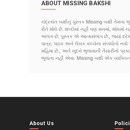
ABOUT MISSING BAKSHI
ચંદ્રકાંત બક્ષીનું પુસ્તક Missing બક્ષી તેમન
રીતે શોધે છે. શબ્દોમાં નહીં પણ મનમાં, શોધમા
અલગ છે. પુસ્તક એ આત્મસંલાપ છે., જ્યાં દરેક 
પાત્ર, પાઠક અને લેખક વચ્ચેના સંબંધોનો નવો 
મહિમા છે., અને ખુદને ભુલાવાની તૈયારીનો પ્ર
ભૂલાતા નહીં એવા. Missing બક્ષી એક વ્યક્ત
About Us
Polic