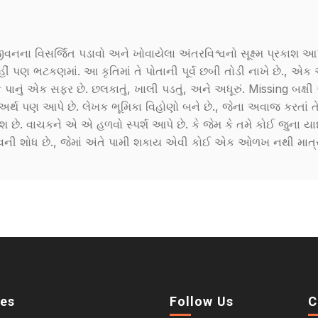
ા જીવનના વિસર્જિત પડાવો અને ખોવાયેલા અંતરવિશ્વનો સૂક્ષ્મ પ્રકાશ આ
ં નહીં પણ ભટકણમાં. આ કૃતિમાં તે પોતાની પૂર્વ છબી તોડી નાખે છે., એ
પાનું એક સફર છે. છલકાતું, ખાલી પડતું, અને અધૂરું. Missing બક્ષી
અર્થ પણ આપે છે. લેખક ભૂમિકા વિહોણો બને છે., જેના અવાજ કરતાં તેન
કાશ છે. વાચકને એ એ હળવો સ્પર્શ આપે છે. કે જેમ કે તમે કોઈ જુના ય
િત્વની શોધ છે., જેમાં અંતે પામી શકાય એવી કોઈ એક ઓળખ નથી માત્
ies
Follow Us
C