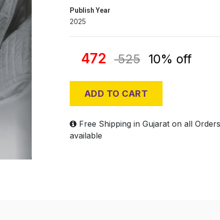
Publish Year
2025
472
525
10% off
ADD TO CART
Free Shipping in Gujarat on all Order
available