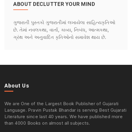
ABOUT DECLUTTER YOUR MIND
ગુજરાતી પુસ્તકો ગુજરાતીમાં લખાયેલા સાહિત્યકૃતિઓ
છે. તેમાં નવલકથા, વાર્તા, કાવ્ય, નિબંધ, આત્મકથા,
ગ્રંથ અને અનુવાદિત કૃતિઓનો સમાવેશ થાય છે.
About Us
We are One of the Largest Book Publisher of Gujarati
Language. Pravin Pustak Bhandar is serving Best Gujarati
Literature since last 40 years. We have published more
than 4000 Books on almost all subjects.